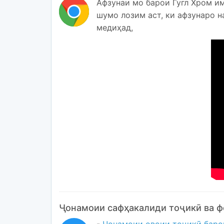
Афзунаи мо барои Гугл Хром и
шумо лозим аст, ки афзунаро н
медиҳад,
Ҷонамоии сафҳакалиди тоҷикӣ ва ф
-
Ҷонамоии овоии тоҷикӣ баро