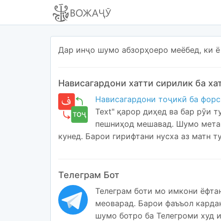
Дар инҷо шумо абзорҳоеро меёбед, ки ё
Нависагардони хатти сирилик ба ха
Нависагардони тоҷикӣ ба форс
Text" қарор диҳед ва бар рӯи т
пешниҳод мешавад. Шумо метав
кунед. Барои гирифтани нусха аз матн т
Телеграм Бот
Телеграм боти мо имкони ёфта
меоварад. Барои фаъъол кардан
шумо ботро ба Телегроми худ и