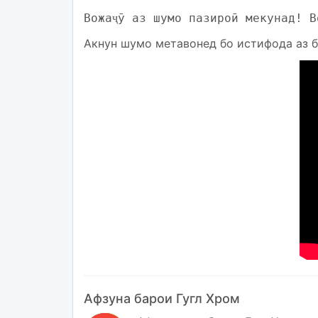
Вожаҷӯ аз шумо пазироӣ мекунад! В
Акнун шумо метавонед бо истифода аз б
Афзуна барои Гугл Хром