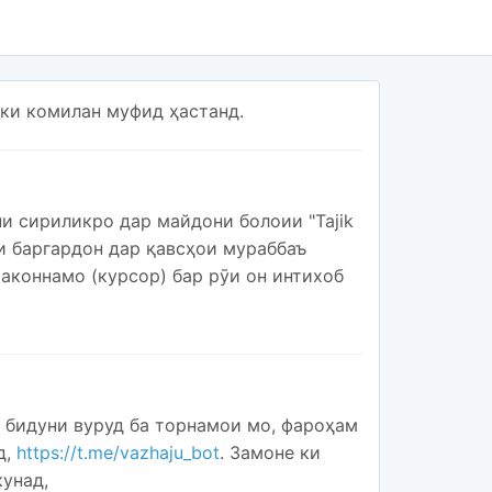
 ки комилан муфид ҳастанд.
ни сириликро дар майдони болоии "Tajik
наи баргардон дар қавсҳои мураббаъ
аконнамо (курсор) бар рӯи он интихоб
 бидуни вуруд ба торнамои мо, фароҳам
д,
https://t.me/vazhaju_bot
. Замоне ки
кунад,