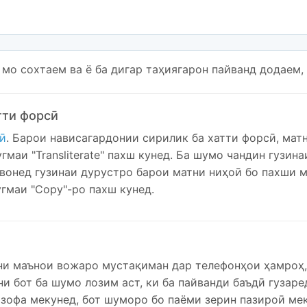
 мо сохтаем ва ё ба дигар таҳиягарон пайванд додаем,
тти форсӣ
ӣ
. Барои нависагардонии сирилик ба хатти форсӣ, мат
угмаи "Transliterate" пахш кунед. Ба шумо чандин гузи
онед гузинаи дурустро барои матни ниҳоӣ бо пахши м
угмаи "Copy"-ро пахш кунед.
ни маънои вожаро мустақиман дар телефонҳои ҳамроҳ,
и бот ба шумо лозим аст, ки ба пайванди баъдӣ гузаре
зофа мекунед, бот шуморо бо паёми зерин пазироӣ ме