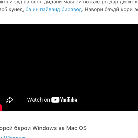
мкони зуд ва осон дидани маънои вожаҳоро дар дилхоҳ
асб кунед,
ба ин пайванд биравед
. Навори баъдӣ кори 
орсӣ барои Windows ва Mac OS
и Windows