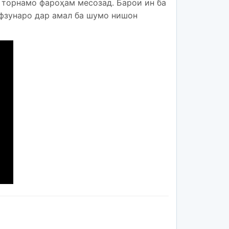
 торнамо фароҳам месозад. Барои ин ба
афзунаро дар амал ба шумо нишон