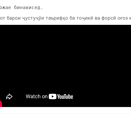
ожае бинависед.
от барои ҷустуҷӯи таърифҳо ба тоҷикӣ ва форсӣ оғоз 