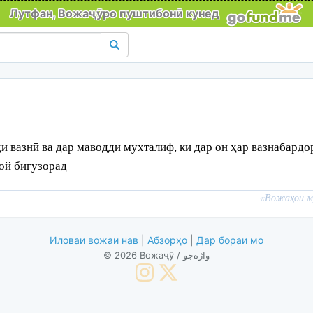
Лутфан, Вожаҷӯро пуштибонӣ кунед
ҳи вазнӣ ва дар маводди мухталиф, ки дар он ҳар вазнабард
ҷой бигузорад
«
Вожаҳои му
Иловаи вожаи нав
|
Абзорҳо
|
Дар бораи мо
© 2026 Вожаҷӯ / واژه‌جو