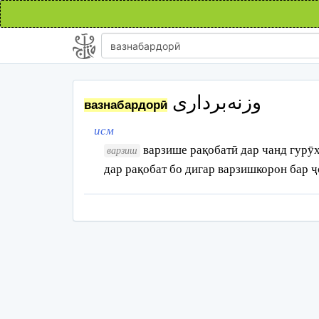
وزنه‌برداری
вазнабардорӣ
исм
варзише рақобатӣ дар чанд гурӯ
варзиш
дар рақобат бо дигар варзишкорон бар 