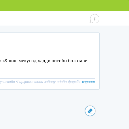
ор кӯшиш мекунад ҳадди нисоби болотаре
савваби Фарҳангистони забону адаби форсӣ
»
вироиш