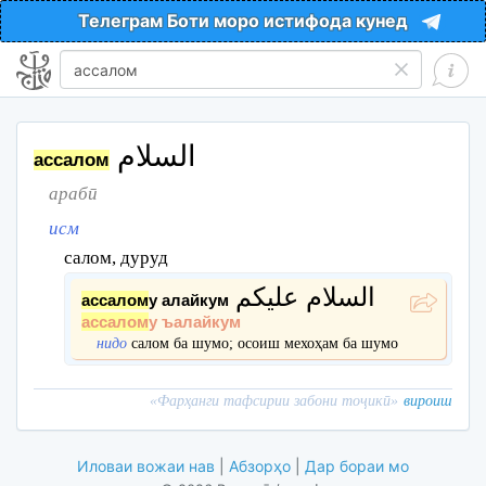
Телеграм Боти моро истифода кунед
السلام
ассалом
арабӣ
исм
салом, дуруд
السلام علیکم
ассалом
у алайкум
ассалом
у ъалайкум
нидо
салом ба шумо; осоиш мехоҳам ба шумо
«
Фарҳанги тафсирии забони тоҷикӣ
»
вироиш
Иловаи вожаи нав
|
Абзорҳо
|
Дар бораи мо